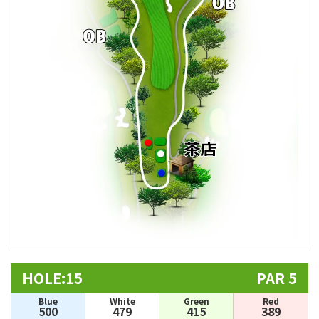
HOLE:15
PAR 5
Blue
White
Green
Red
500
479
415
389