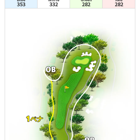
353
332
282
282