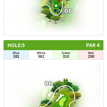
HOLE:5
PAR 4
Blue
White
Green
Red
381
362
310
298