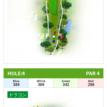
HOLE:4
PAR 4
Blue
White
Green
Red
384
369
342
298
ドラコン