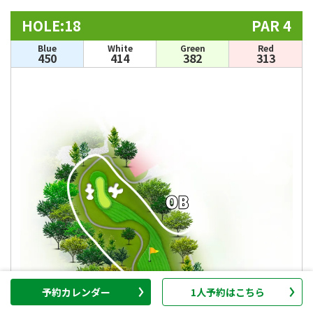
HOLE:18
PAR 4
Blue
White
Green
Red
450
414
382
313
予約カレンダー
1人予約はこちら