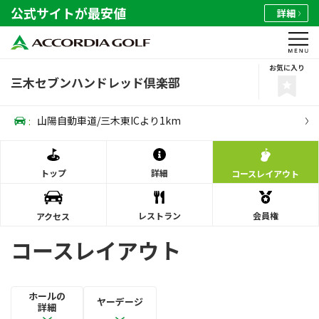
公式サイトが最安値
詳細
お気に入り
三木セブンハンドレッド倶楽部
:
山陽自動車道/三木東ICより1km
トップ
詳細
コース
レイアウト
レストラン
会員権
アクセス
コースレイアウト
ホールの
ヤーデージ
詳細