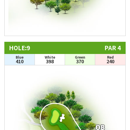
HOLE:9
PAR 4
Blue
White
Green
Red
410
398
370
240