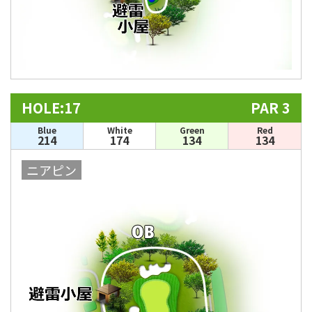
HOLE:17
PAR 3
Blue
White
Green
Red
214
174
134
134
ニアピン