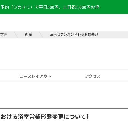
予約（ジカドリ）で平日500円、土日祝1,000円お得
フ場
近畿
三木セブンハンドレッド倶楽部
コース
レイアウト
アクセス
間における浴室営業形態変更について】