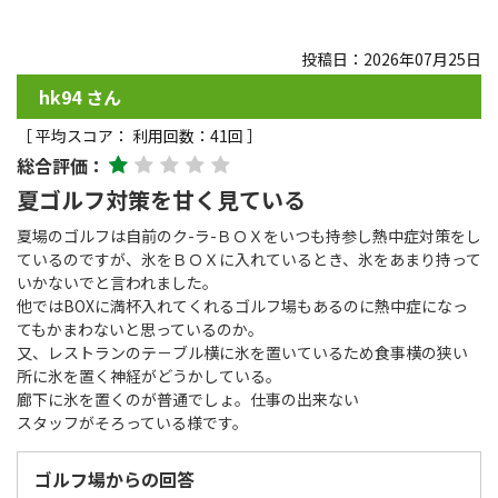
投稿日：2026年07月25日
hk94 さん
［ 平均スコア： 利用回数：41回 ］
総合評価：
夏ゴルフ対策を甘く見ている
夏場のゴルフは自前のク-ラ-ＢＯＸをいつも持参し熱中症対策をし
ているのですが、氷をＢＯＸに入れているとき、氷をあまり持って
いかないでと言われました。
他ではBOXに満杯入れてくれるゴルフ場もあるのに熱中症になっ
てもかまわないと思っているのか。
又、レストランのテ－ブル横に氷を置いているため食事横の狭い
所に氷を置く神経がどうかしている。
廊下に氷を置くのが普通でしょ。仕事の出来ない
スタッフがそろっている様です。
ゴルフ場からの回答