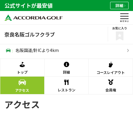
公式サイトが最安値
詳細
お気に入り
奈良名阪ゴルフクラブ
:
名阪国道/針ICより4km
トップ
詳細
コース
レイアウト
レストラン
会員権
アクセス
アクセス