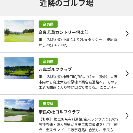
近隣のゴルフ場
奈良県
奈良若草カントリー倶楽部
車： 名阪国道/小倉ICより2km タクシー： 榛原駅
から20分 4,200円
奈良県
万壽ゴルフクラブ
車： 名阪国道/神野口IC/BSより2km（5分） 大阪
市内から高速大阪松原線で西名阪道路へ。 そのま
ま名阪国道に入り神野口ICで降りる。 ここから旧
国道25号線を天理方面に戻り約1.5kmほどで左折
しコースへ。 電車： 近鉄大阪線・名張駅（近鉄大
阪線・名張駅） 近鉄天理線・天理駅（近鉄天理
奈良県
線・天理駅下車） タクシー： 名張駅から約30分
奈良の杜ゴルフクラブ
【お車】 第二阪奈有料道路/宝来ランプより18km
阪神高速・東大阪線から第二阪奈道路を利用。 終
点・宝来ランプにて阪奈道路に合流し、奈良方面