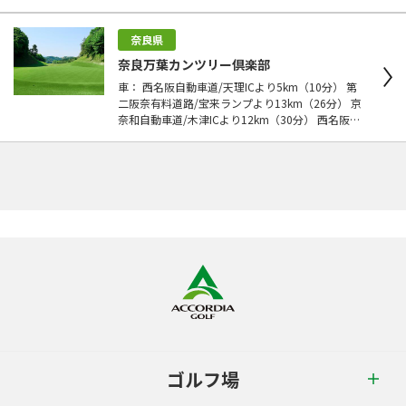
に向かって直進する。 奈良県庁前を左折し、国道
369号線で柳生方面に向かう。 市内を抜ける分岐
点から約9km走行して円成寺の先にコース。 【電
奈良県
車】 近鉄奈良線/近鉄奈良駅下車 JR大和路線（関
奈良万葉カンツリー倶楽部
西本線）/奈良駅下車 【タクシー】 近鉄奈良駅か
車： 西名阪自動車道/天理ICより5km（10分） 第
ら約20分 4,500円
二阪奈有料道路/宝来ランプより13km（26分） 京
奈和自動車道/木津ICより12km（30分） 西名阪・
天理ICからR169号線を北上し、下山町交差点（エ
ッソGS角）を右折しコースへ。 第二阪奈・宝来ラ
ンプから奈良市内を抜けるルートもある。 市内か
らは、近鉄奈良駅前から県庁前を通り、奈良教育
大前を抜けると案内があって分かりやすい。 電
車： 近鉄奈良線・近鉄奈良駅（近鉄難波駅より快
速急行で約40分） タクシー： 所要時間約15分
料金2,000円
ゴルフ場