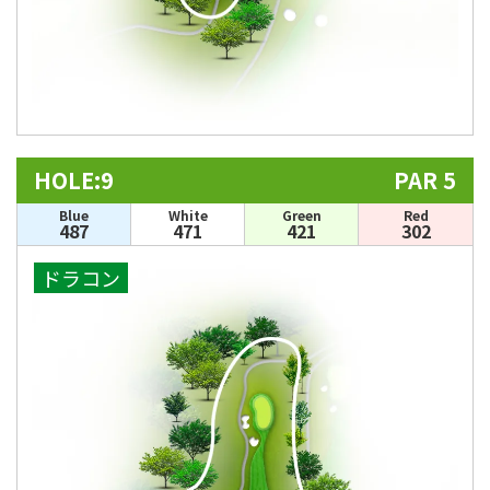
HOLE:9
PAR 5
Blue
White
Green
Red
487
471
421
302
ドラコン