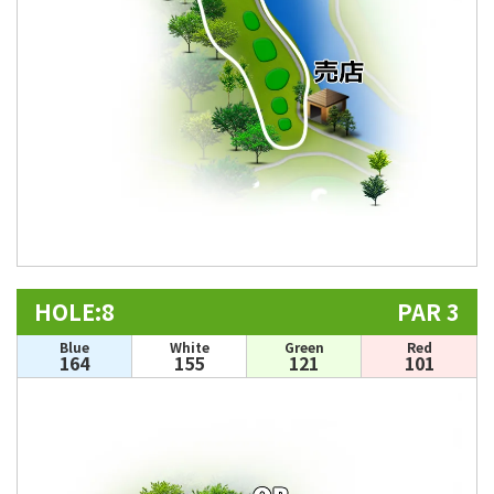
HOLE:8
PAR 3
Blue
White
Green
Red
164
155
121
101