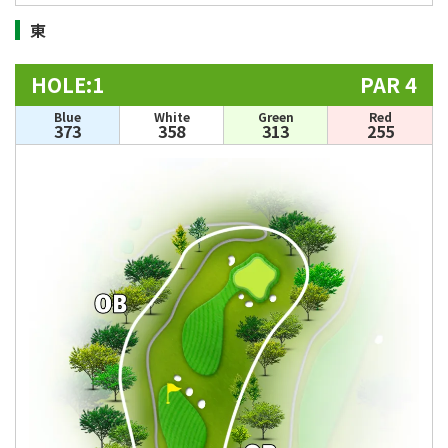
東
HOLE:1
PAR 4
Blue
White
Green
Red
373
358
313
255