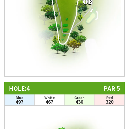
HOLE:4
PAR 5
Blue
White
Green
Red
497
467
430
320