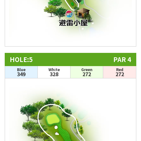
HOLE:5
PAR 4
Blue
White
Green
Red
349
328
272
272