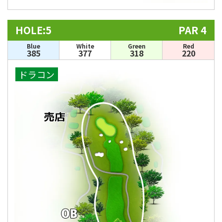
HOLE:5
PAR 4
Blue
White
Green
Red
385
377
318
220
ドラコン