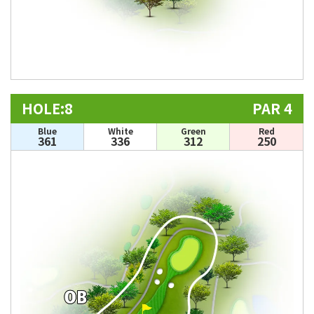
HOLE:8
PAR 4
Blue
White
Green
Red
361
336
312
250