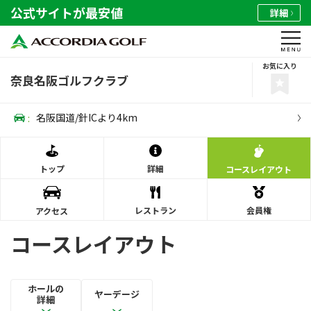
公式サイトが最安値
詳細
お気に入り
奈良名阪ゴルフクラブ
:
名阪国道/針ICより4km
トップ
詳細
コース
レイアウト
レストラン
会員権
アクセス
コースレイアウト
ホールの
ヤーデージ
詳細