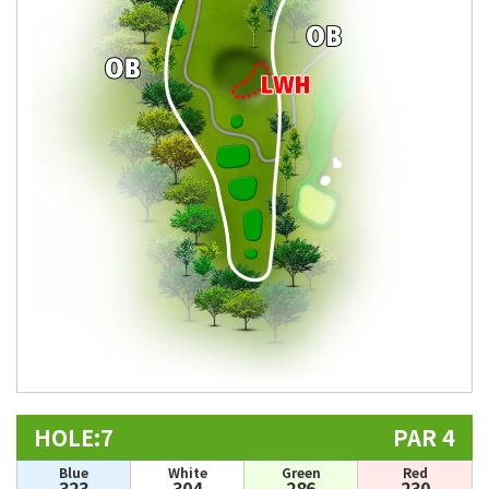
HOLE:7
PAR 4
Blue
White
Green
Red
323
304
286
230