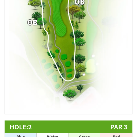
HOLE:2
PAR 3
Blue
White
Green
Red