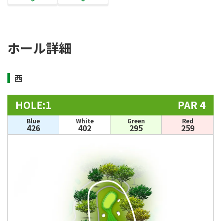
ホール詳細
西
HOLE:1
PAR 4
Blue
White
Green
Red
426
402
295
259