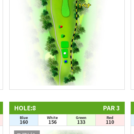
HOLE:8
PAR 3
Blue
White
Green
Red
160
156
133
110