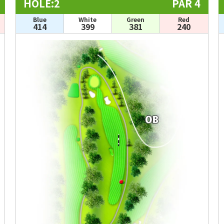
HOLE:2
PAR 4
Blue
White
Green
Red
414
399
381
240