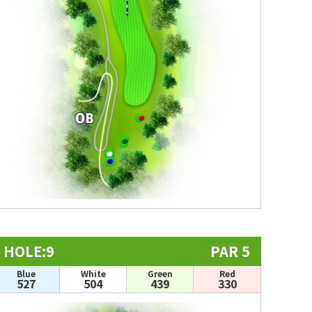
HOLE:9
PAR 5
Blue
White
Green
Red
527
504
439
330