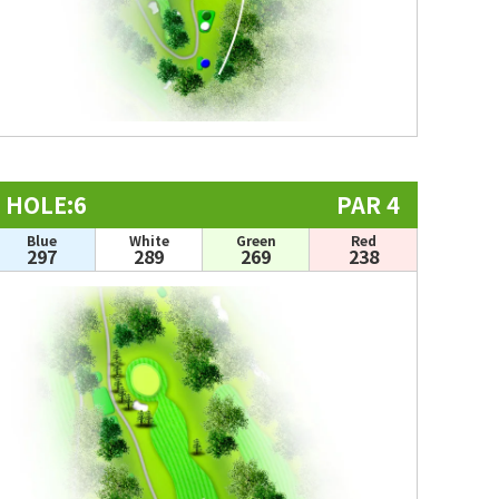
HOLE:6
PAR 4
Blue
White
Green
Red
297
289
269
238