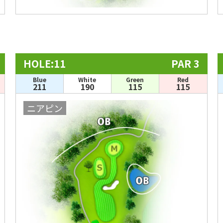
HOLE:11
PAR 3
Blue
White
Green
Red
211
190
115
115
ニアピン