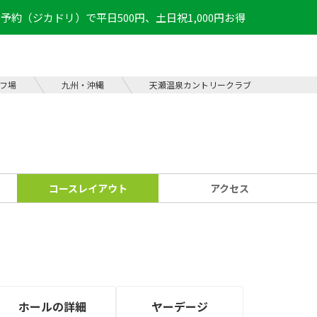
予約（ジカドリ）で平日500円、土日祝1,000円お得
フ場
九州・沖縄
天瀬温泉カントリークラブ
コース
レイアウト
アクセス
ホールの
詳細
ヤーデージ