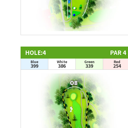
HOLE:4
PAR 4
Blue
White
Green
Red
399
386
339
254