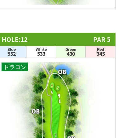
HOLE:12
PAR 5
Blue
White
Green
Red
552
533
430
345
ドラコン