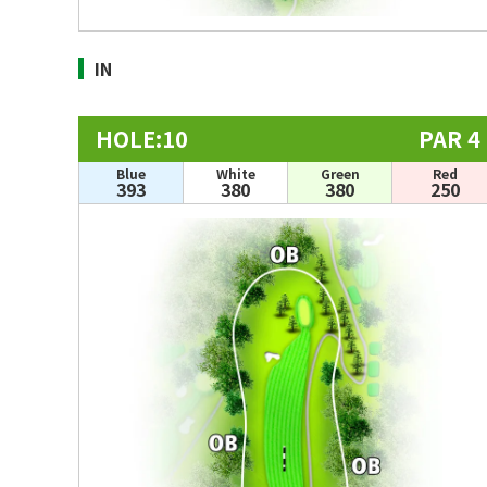
IN
HOLE:10
PAR 4
Blue
White
Green
Red
393
380
380
250