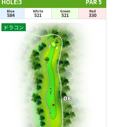
HOLE:3
PAR 5
Blue
White
Green
Red
584
521
521
330
ドラコン