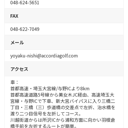
048-624-5651
FAX
048-622-7049
メール
yoyaku-nishi@accordiagolf.com
アクセス
車：
首都高速・埼玉大宮線/与野ICより8km
首都高速道路5号線から美女木JC経由、高速埼玉大
宮線・与野ICで下車、新大宮バイパスに入り三橋二
丁目・三橋（三）歩道橋の交差点で左折、治水橋を
渡り二つ目信号を左折してコース。
川越街道からは所沢ICから浦和方面に向かい羽根倉
橋手前を左折するルートが簡単。