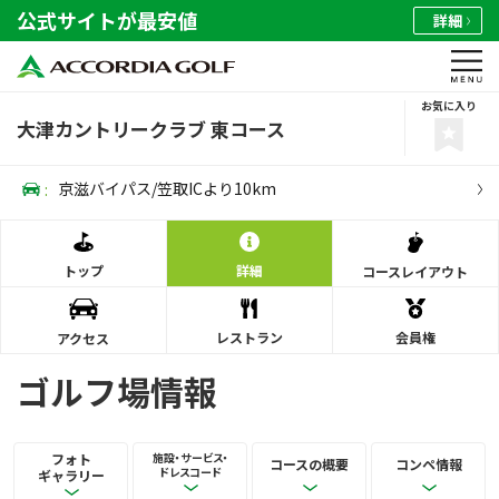
公式サイトが最安値
詳細
お気に入り
大津カントリークラブ 東コース
:
京滋バイパス/笠取ICより10km
トップ
詳細
コース
レイアウト
レストラン
会員権
アクセス
ゴルフ場情報
フォト
施設・サービス・
コースの概要
コンペ情報
ドレスコード
ギャラリー