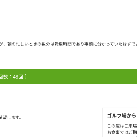
すが、朝の忙しいときの数分は貴重時間であり事前に分かっていたはずで
回数：48回 ］
ゴルフ場から
希望します。
この度はご来
お食事ではご