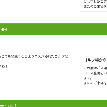
けし申し訳ござ
またのご来場
4回 ］
もとても綺麗！ここよりコスパ優れたゴルフ場
ゴルフ場から
すね！
この度はご来
コース整備をお
ます。
またのご来場
数：1回 ］