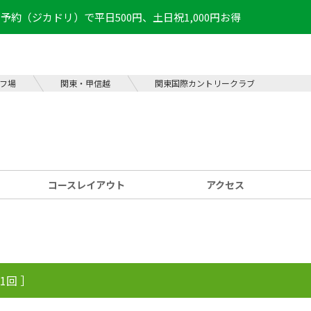
予約（ジカドリ）で平日500円、土日祝1,000円お得
フ場
関東・甲信越
関東国際カントリークラブ
コース
レイアウト
アクセス
1回 ］