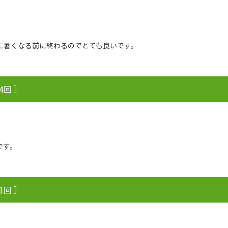
に暑くなる前に終わるのでとても良いです。
4回 ］
です。
1回 ］