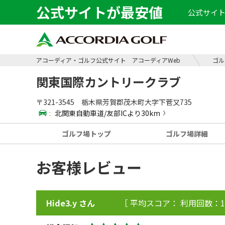
公式サイトが最安値
公式サイト
アコーディア・ゴルフ公式サイト アコーディアWeb
ゴル
関東国際カントリークラブ
〒321-3545 栃木県芳賀郡茂木町大字下菅又735
:
北関東自動車道/友部ICより30km
ゴルフ場
トップ
ゴルフ場
詳細
お客様レビュー
Hide3.y さん
［ 平均スコア： 利用回数：1