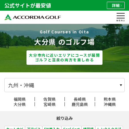
公式サイトが最安値
詳細
Golf Courses in Oita
大分県 のゴルフ場
大分市内に近いエリアにコースが展開
ゴルフと温泉の両方を楽しめる
九州・沖縄
福岡県
佐賀県
長崎県
熊本県
大分県
宮崎県
鹿児島県
沖縄県
絞り込み
カートナビ
送迎バス
FW乗入れ
Cool Cart
練習場
レンタルクラブ