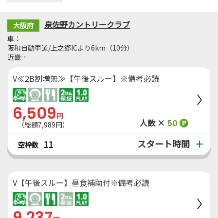
泉佐野カントリークラブ
大阪府
車：
阪和自動車道/上之郷ICより6km（10分）
近畿…
V≪2B割増無≫【午後スルー】※備考必読
6,509
円
人数 ×
50
P
（総額7,989円）
スタート時間
11
空枠数
V【午後スルー】昼食補助付※備考必読
9,237