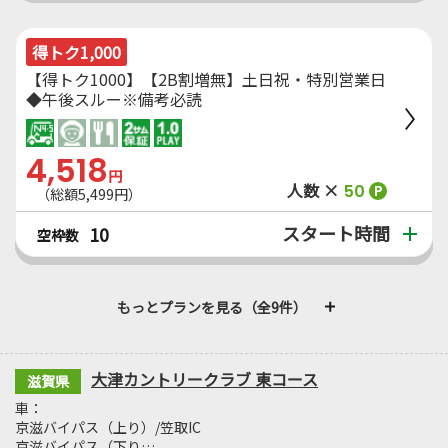
得トク1,000
【得トク1000】【2B割増無】土日祝・特別営業日
◆午後スルー※備考必読
4,518
円
人数 ×
50
P
（総額5,499円）
スタート時間
10
空枠数
もっとプランを見る（全9件）
大津カントリークラブ 東コース
滋賀県
車：
京滋バイパス（上り）/笠取IC
京滋バイパス（下り…