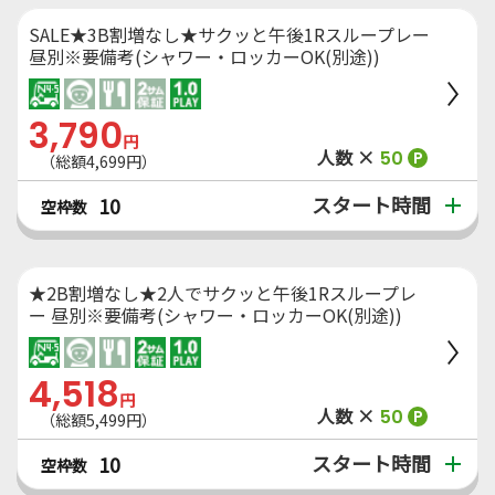
SALE★3B割増なし★サクッと午後1Rスループレー
昼別※要備考(シャワー・ロッカーOK(別途))
3,790
円
人数 ×
50
P
（総額4,699円）
スタート時間
10
空枠数
★2B割増なし★2人でサクッと午後1Rスループレ
ー 昼別※要備考(シャワー・ロッカーOK(別途))
4,518
円
人数 ×
50
P
（総額5,499円）
スタート時間
10
空枠数