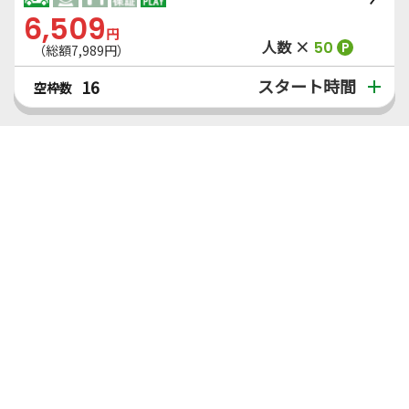
6,509
円
人数 ×
50
P
（総額7,989円）
スタート時間
16
空枠数
得トク1,000
V【得トク1000】≪2B組合せ≫【午後スルー】昼
食補助付
8,328
円
人数 ×
50
P
（総額9,990円）
スタート時間
16
空枠数
もっとプランを見る（全11件）