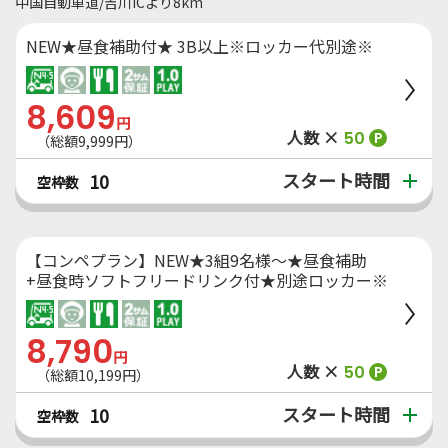
中国自動車道/吉川ICより8km
NEW★昼食補助付★ 3B以上※ロッカー代別途※
8,609
円
人数 ×
50
P
（総額9,999円）
スタート時間
10
空枠数
【コンペプラン】NEW★3組9名様～★昼食補助
+昼食時ソフトフリードリンク付★別途ロッカー※
8,790
円
人数 ×
50
P
（総額10,199円）
スタート時間
10
空枠数