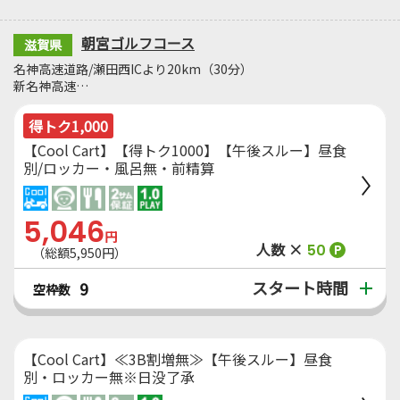
朝宮ゴルフコース
滋賀県
名神高速道路/瀬田西ICより20km（30分）
新名神高速…
得トク1,000
【Cool Cart】【得トク1000】【午後スルー】昼食
別/ロッカー・風呂無・前精算
5,046
円
人数 ×
50
P
（総額5,950円）
スタート時間
9
空枠数
【Cool Cart】≪3B割増無≫【午後スルー】昼食
別・ロッカー無※日没了承