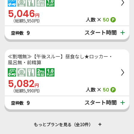
5,046
円
人数 ×
50
P
（総額5,950円）
スタート時間
9
空枠数
≪割増無≫【午後スルー】昼食なし★ロッカー・
風呂無・前精算
5,082
円
人数 ×
50
P
（総額5,990円）
スタート時間
9
空枠数
もっとプランを見る（全10件）