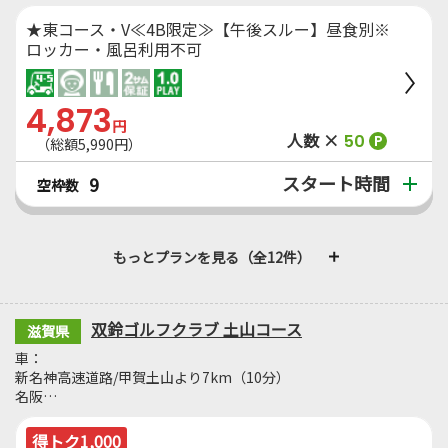
★東コース・V≪4B限定≫【午後スルー】昼食別※
ロッカー・風呂利用不可
4,873
円
人数 ×
50
P
（総額5,990円）
スタート時間
9
空枠数
もっとプランを見る（全12件）
双鈴ゴルフクラブ 土山コース
滋賀県
車：
新名神高速道路/甲賀土山より7km（10分）
名阪…
得トク1,000