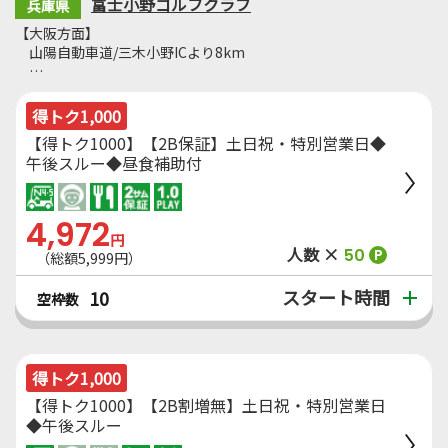
富士小野ゴルフクラブ
兵庫県
【大阪方面】
山陽自動車道/三木小野ICより8km
…
得トク1,000
【得トク1000】【2B保証】土日祝・特別営業日◆
午後スルー◆昼食補助付
4,972
円
人数 ×
50
P
（総額5,999円）
スタート時間
10
空枠数
得トク1,000
【得トク1000】【2B割増無】土日祝・特別営業日
◆午後スルー