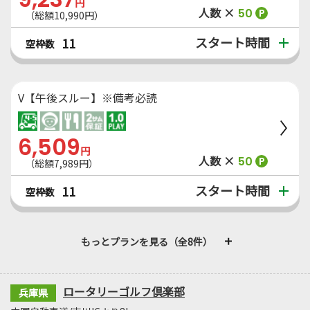
円
人数 ×
50
P
（総額10,990円）
スタート時間
11
空枠数
V【午後スルー】※備考必読
6,509
円
人数 ×
50
P
（総額7,989円）
スタート時間
11
空枠数
もっとプランを見る（全8件）
ロータリーゴルフ倶楽部
兵庫県