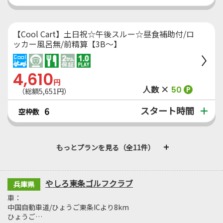
【Cool Cart】土日祝☆午後スルー☆昼食補助付/ロ
ッカー風呂無/前精算【3B～】
4,610
円
人数 ×
50
P
（総額5,651円）
スタート時間
6
空枠数
もっとプランを見る（全11件）
やしろ東条ゴルフクラブ
兵庫県
車：
中国自動車道/ひょうご東条ICより8km
ひょうご…