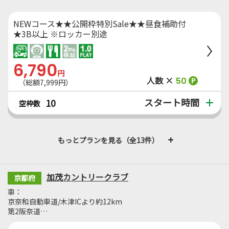
NEWコース★★公開枠特別Sale★★昼食補助付
★3B以上 ※ロッカー別途
6,790
円
人数 ×
50
P
（総額7,999円）
スタート時間
10
空枠数
もっとプランを見る（全13件）
加茂カントリークラブ
京都府
車：
京奈和自動車道/木津ICより約12km
第2阪奈道…