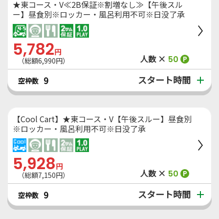
★東コース・V≪2B保証※割増なし≫【午後スル
ー】昼食別※ロッカー・風呂利用不可※日没了承
5,782
円
人数 ×
50
P
（総額6,990円）
スタート時間
9
空枠数
【Cool Cart】★東コース・V【午後スルー】昼食別
※ロッカー・風呂利用不可※日没了承
5,928
円
人数 ×
50
P
（総額7,150円）
スタート時間
9
空枠数