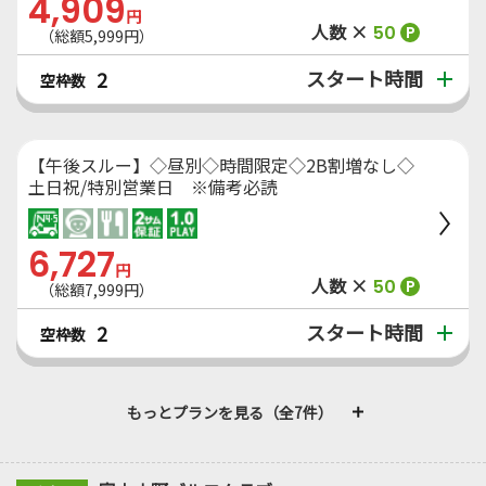
4,909
円
人数 ×
50
P
（総額5,999円）
スタート時間
2
空枠数
【午後スルー】◇昼別◇時間限定◇2B割増なし◇
土日祝/特別営業日 ※備考必読
6,727
円
人数 ×
50
P
（総額7,999円）
スタート時間
2
空枠数
もっとプランを見る（全7件）