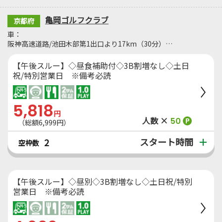
亀岡ゴルフクラブ
京都府
車：
阪神高速道路/池田木部第1出口より17km（30分）…
【午後スルー】◇昼食補助付◇3B割増なし◇土日
祝/特別営業日 ※備考必読
5,818
円
人数 ×
50
P
（総額6,999円）
スタート時間
2
空枠数
【午後スルー】◇昼別◇3B割増なし◇土日祝/特別
営業日 ※備考必読