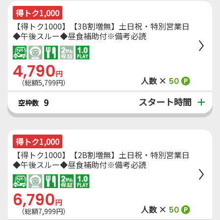
得トク1,000
【得トク1000】【3B割増無】土日祝・特別営業日
◆午後スルー◆昼食補助付※備考必読
4,790
円
人数 ×
50
P
（総額5,799円）
スタート時間
9
空枠数
得トク1,000
【得トク1000】【2B割増無】土日祝・特別営業日
◆午後スルー◆昼食補助付※備考必読
6,790
円
人数 ×
50
P
（総額7,999円）