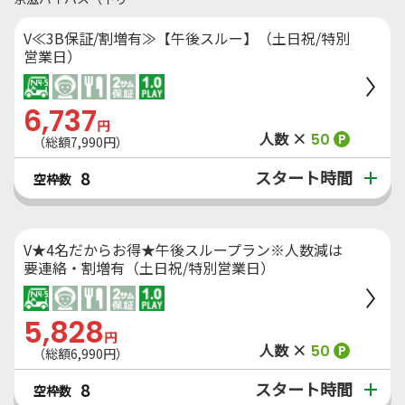
V≪3B保証/割増有≫【午後スルー】（土日祝/特別
営業日）
6,737
円
人数 ×
50
P
（総額7,990円）
スタート時間
8
空枠数
V★4名だからお得★午後スループラン※人数減は
要連絡・割増有（土日祝/特別営業日）
5,828
円
人数 ×
50
P
（総額6,990円）
スタート時間
8
空枠数