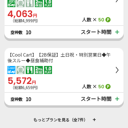
4,063
円
人数 ×
50
P
（総額4,999円）
スタート時間
10
空枠数
【Cool Cart】【2B保証】土日祝・特別営業日◆午
後スルー◆昼食補助付
5,572
円
人数 ×
50
P
（総額6,659円）
スタート時間
10
空枠数
もっとプランを見る（全7件）