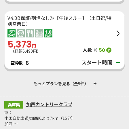
V≪3B保証/割増なし≫【午後スルー】（土日祝/特
別営業日）
5,373
円
人数 ×
50
P
（総額6,490円）
スタート時間
8
空枠数
もっとプランを見る（全9件）
加西カントリークラブ
兵庫県
車：
中国自動車道/加西ICより7km（15分）
加西I…