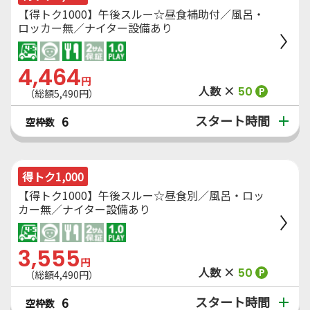
【得トク1000】午後スルー☆昼食補助付／風呂・
ロッカー無／ナイター設備あり
4,464
円
人数 ×
50
P
（総額5,490円）
スタート時間
6
空枠数
得トク1,000
【得トク1000】午後スルー☆昼食別／風呂・ロッ
カー無／ナイター設備あり
3,555
円
人数 ×
50
P
（総額4,490円）
スタート時間
6
空枠数