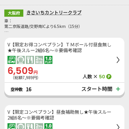
きさいちカントリークラブ
大阪府
車：
第二京阪道路/交野南ICより6.5km（15分）
…
V【限定お得コンペプラン】ＴＭボール付昼食無し
★午後スルー2組6名～※要備考確認
6,509
円
人数 ×
50
P
（総額7,989円）
スタート時間
16
空枠数
V【限定コンペプラン】昼食補助無し★午後スルー
2組6名～※要備考確認