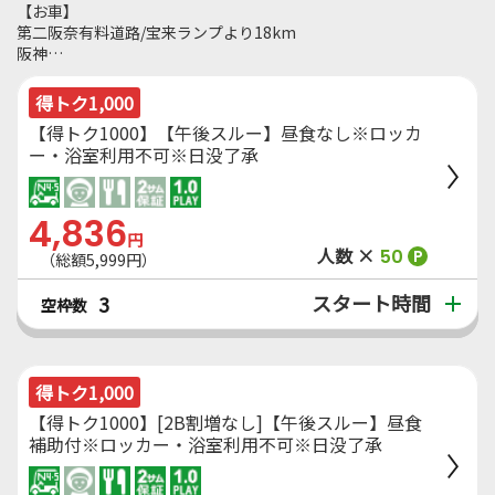
【お車】
第二阪奈有料道路/宝来ランプより18km
阪神…
得トク1,000
【得トク1000】【午後スルー】昼食なし※ロッカ
ー・浴室利用不可※日没了承
4,836
円
人数 ×
50
P
（総額5,999円）
スタート時間
3
空枠数
得トク1,000
【得トク1000】[2B割増なし]【午後スルー】昼食
補助付※ロッカー・浴室利用不可※日没了承