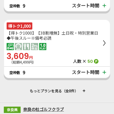
スタート時間
9
空枠数
得トク1,000
【得トク1000】【3B割増無】土日祝・特別営業日
◆午後スルー※備考必読
3,609
円
人数 ×
50
P
（総額4,499円）
スタート時間
9
空枠数
もっとプランを見る（全8件）
奈良の杜ゴルフクラブ
奈良県