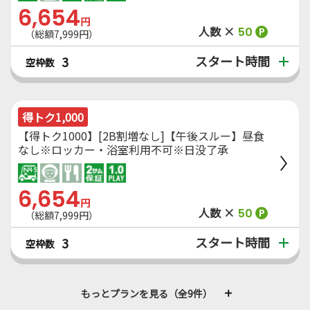
6,654
円
人数 ×
50
P
（総額7,999円）
スタート時間
3
空枠数
得トク1,000
【得トク1000】[2B割増なし]【午後スルー】昼食
なし※ロッカー・浴室利用不可※日没了承
6,654
円
人数 ×
50
P
（総額7,999円）
スタート時間
3
空枠数
もっとプランを見る（全9件）