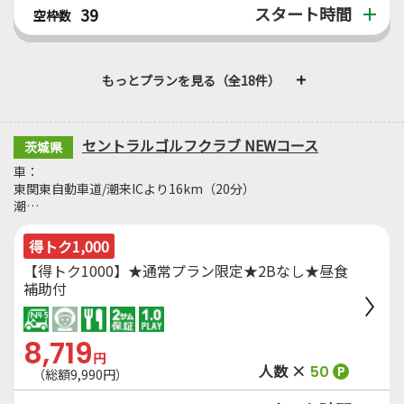
スタート時間
39
空枠数
もっとプランを見る（全18件）
セントラルゴルフクラブ NEWコース
茨城県
車：
東関東自動車道/潮来ICより16km（20分）
潮…
得トク1,000
【得トク1000】★通常プラン限定★2Bなし★昼食
補助付
8,719
円
人数 ×
50
P
（総額9,990円）