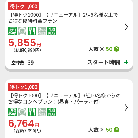
得トク1,000
【得トク1000】【リニューアル】2組6名様以上で
お得な優待料金プラン
5,855
円
人数 ×
50
P
（総額6,990円）
スタート時間
39
空枠数
得トク1,000
【得トク1000】【リニューアル】3組10名様からの
お得なコンペプラン！(昼食・パーティ付)
6,764
円
人数 ×
50
P
（総額7,990円）