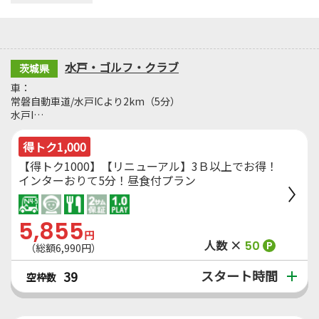
水戸・ゴルフ・クラブ
茨城県
車：
常磐自動車道/水戸ICより2km（5分）
水戸I…
得トク1,000
【得トク1000】【リニューアル】3Ｂ以上でお得！
インターおりて5分！昼食付プラン
5,855
円
人数 ×
50
P
（総額6,990円）
スタート時間
39
空枠数