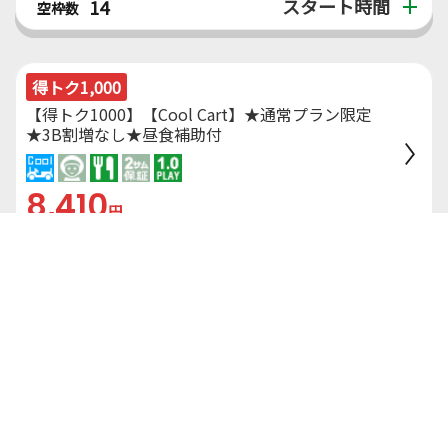
スタート時間
14
空枠数
得トク1,000
【得トク1000】【Cool Cart】★通常プラン限定
★3B割増なし★昼食補助付
8,410
円
人数 ×
50
P
（総額9,651円）
スタート時間
14
空枠数
得トク1,000
【得トク1000】【Cool Cart】◆通常プラン限定
◆2B割増なし◆昼食補助付