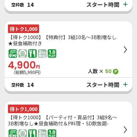
スタート時間
14
空枠数
得トク1,000
【得トク1000】【特典付】3組10名～3B割増なし
★昼食補助付き
4,900
円
人数 ×
50
P
（総額
5,990
円）
スタート時間
14
空枠数
得トク1,000
【得トク1000】【パーティ付・賞品付】3組9名～
3B割増なし★昼食補助付＆P料理・SD飲放題-