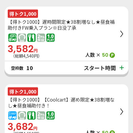
得トク1,000
【得トク1000】遅時間限定★3B割増なし★昼食補
助付きFW乗入プラン※日没了承
3,582
円
人数 ×
50
P
（総額
4,540
円）
スタート時間
10
空枠数
得トク1,000
【得トク1000】【Coolcart】遅め限定★3B割増な
し★昼食補助付き！
3,682
円
人数 ×
50
P