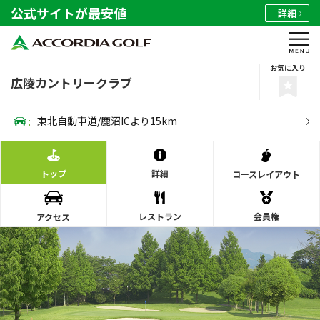
公式サイトが最安値
詳細
お気に入り
広陵カントリークラブ
:
東北自動車道/鹿沼ICより15km
トップ
詳細
コース
レイアウト
レストラン
会員権
アクセス