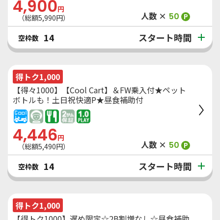
4,900
円
人数 ×
50
P
（総額
5,990
円）
スタート時間
14
空枠数
得トク1,000
【得々1000】【Cool Cart】＆FW乗入付★ペット
ボトルも！土日祝快適P★昼食補助付
4,446
円
人数 ×
50
P
（総額
5,490
円）
スタート時間
14
空枠数
得トク1,000
【得トク1000】遅め限定☆2B割増なし☆昼食補助