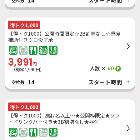
14
空枠数
得トク1,000
【得トク1000】公開時間限定☆2B割増なし☆昼食
補助付き※日没了承
3,991
円
人数 ×
50
P
（総額
4,990
円）
スタート時間
14
空枠数
得トク1,000
【得トク1000】2組7名以上～★公開枠限定★ソフ
トドリンクバー付き★3B割増なし★昼付