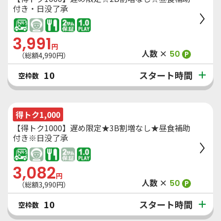
付き・日没了承
3,991
円
人数 ×
50
P
（総額
4,990
円）
スタート時間
10
空枠数
得トク1,000
【得トク1000】遅め限定★3B割増なし★昼食補助
付き※日没了承
3,082
円
人数 ×
50
P
（総額
3,990
円）
スタート時間
10
空枠数