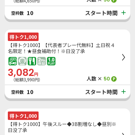
（総額
4,650
円）
スタート時間
10
空枠数
得トク1,000
【得トク1000】【代表者プレー代無料】土日祝４
名限定！★昼食補助付！※日没了承
3,082
円
人数 ×
50
P
（総額
3,990
円）
スタート時間
10
空枠数
得トク1,000
【得トク1000】午後スルー◆3B割増なし◆昼別※
日没了承