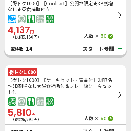
【得トク1000】【Coolcart】公開枠限定★3B割増
なし★昼食補助付き！
4,137
円
人数 ×
50
P
（総額
5,150
円）
スタート時間
14
空枠数
得トク1,000
【得トク1000】【ケーキセット・賞品付】2組7名
～3B割増なし★昼食補助付＆プレー後ケーキセッ
ト付
5,810
円
人数 ×
50
P
（総額
6,991
円）
スタート時間