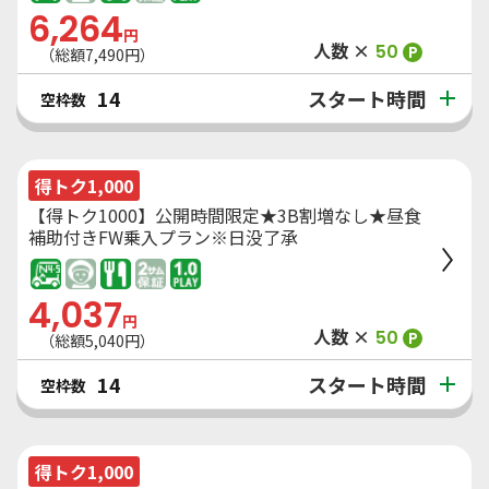
6,264
円
人数 ×
50
P
（総額
7,490
円）
スタート時間
14
空枠数
得トク1,000
【得トク1000】公開時間限定★3B割増なし★昼食
補助付きFW乗入プラン※日没了承
4,037
円
人数 ×
50
P
（総額
5,040
円）
スタート時間
14
空枠数
得トク1,000