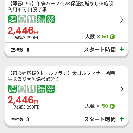
【薄暮0.5R】午後ハーフ☆2B保証割増なし※施設
利用不可.日没了承
2,446
円
人数 ×
50
P
（総額
3,290
円）
スタート時間
8
空枠数
【初心者応援9ホールプラン】★ゴルフマナー動画
視聴あり★※備考必読※
2,446
円
人数 ×
50
P
（総額
3,290
円）
スタート時間
3
空枠数