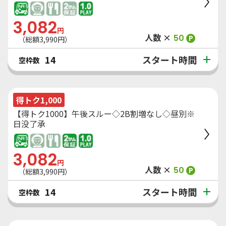
3,082
円
人数 ×
50
P
（総額
3,990
円）
スタート時間
14
空枠数
得トク1,000
【得トク1000】午後スルー◇2B割増なし◇昼別※
日没了承
3,082
円
人数 ×
50
P
（総額
3,990
円）
スタート時間
14
空枠数