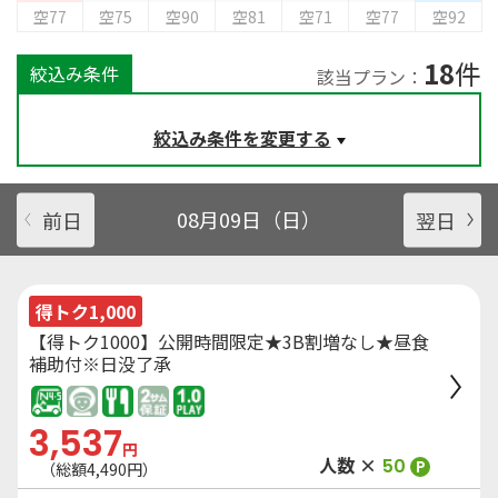
空77
空75
空90
空81
空71
空77
空92
18
件
絞込み条件
該当プラン：
絞込み条件を変更する
前日
08月09日（日）
翌日
得トク1,000
【得トク1000】公開時間限定★3B割増なし★昼食
補助付※日没了承
3,537
円
人数 ×
50
P
（総額
4,490
円）