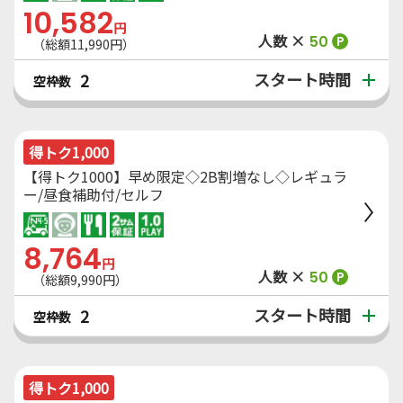
10,582
円
人数 ×
50
P
（総額11,990円）
スタート時間
2
空枠数
得トク1,000
【得トク1000】早め限定◇2B割増なし◇レギュラ
ー/昼食補助付/セルフ
8,764
円
人数 ×
50
P
（総額9,990円）
スタート時間
2
空枠数
得トク1,000