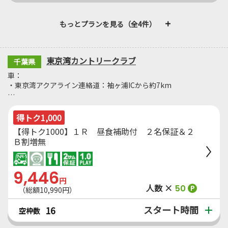
もっとプランを見る（全4件）
東京湾カントリークラブ
千葉県
車：
・東京湾アクアライン連絡道：袖ヶ浦ICから約7km
…
得トク1,000
【得トク1000】１Ｒ 昼食補助付 ２名保証＆２
Ｂ割増無
9,446
円
人数 ×
50
P
（総額10,990円）
スタート時間
16
空枠数