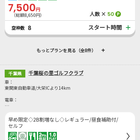
7,500
円
人数 ×
50
P
（総額8,650円）
スタート時間
8
空枠数
もっとプランを見る（全8件）
千葉桜の里ゴルフクラブ
千葉県
車：
東関東自動車道/大栄ICより14km
電車：
…
早め限定◇2B割増なし◇レギュラー/昼食補助付/
セルフ