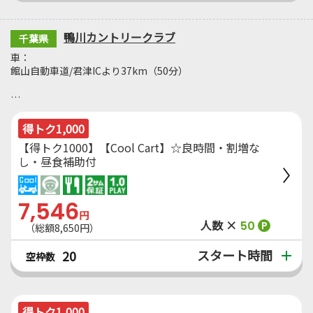
鴨川カントリークラブ
千葉県
車：
館山自動車道/君津ICより37km（50分）
…
得トク1,000
【得トク1000】【Cool Cart】☆良時間・割増な
し・昼食補助付
7,546
円
人数 ×
50
P
（総額8,650円）
スタート時間
20
空枠数
得トク1,000