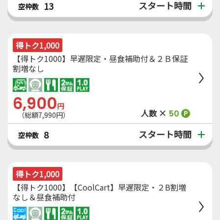
スタート時間
13
空枠数
得トク1,000
【得トク1000】早遅限定・昼食補助付＆２Ｂ保証
割増なし
6,900
円
人数 ×
50
P
（総額7,990円）
スタート時間
8
空枠数
得トク1,000
【得トク1000】【CoolCart】早遅限定・２B割増
なし＆昼食補助付