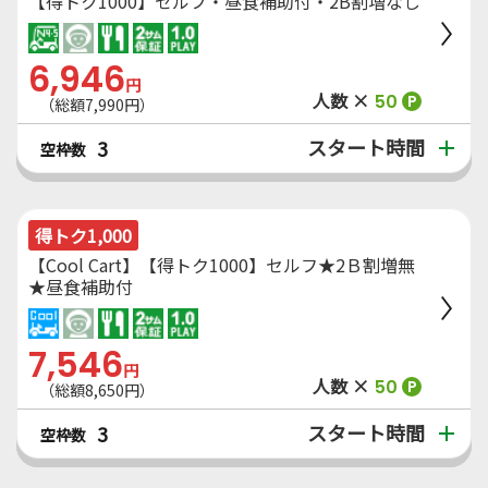
【得トク1000】セルフ・昼食補助付・2B割増なし
6,946
円
人数 ×
50
P
（総額7,990円）
スタート時間
3
空枠数
得トク1,000
【Cool Cart】【得トク1000】セルフ★2Ｂ割増無
★昼食補助付
7,546
円
人数 ×
50
P
（総額8,650円）
スタート時間
3
空枠数