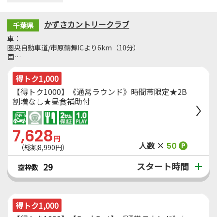
かずさカントリークラブ
千葉県
車：
圏央自動車道/市原鶴舞ICより6km（10分）
国…
得トク1,000
【得トク1000】《通常ラウンド》時間帯限定★2B
割増なし★昼食補助付
7,628
円
人数 ×
50
P
（総額8,990円）
スタート時間
29
空枠数
得トク1,000