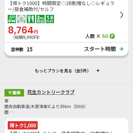
【得トク1000】時間限定◇2B割増なし◇レギュラ
ー/昼食補助付/セルフ
8,764
円
人数 ×
50
P
（総額9,990円）
スタート時間
15
空枠数
もっとプランを見る（全5件）
花生カントリークラブ
千葉県
車
圏央自動車道/木更津東ICより30km（50分）
圏…
得トク1,000