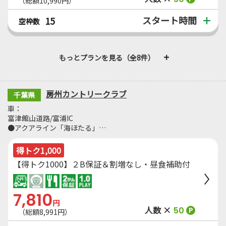
（総額10,990円）
スタート時間
15
空枠数
もっとプランを見る（全8件）
房州カントリークラブ
千葉県
車：
富津館山道路/富浦IC
●アクアライン「海ほたる」…
得トク1,000
【得トク1000】２B保証＆割増なし・昼食補助付
7,810
円
人数 ×
50
P
（総額8,991円）