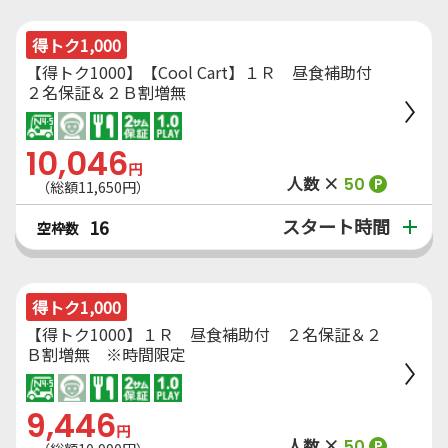
得トク1,000
【得トク1000】【Cool Cart】１Ｒ 昼食補助付
２名保証＆２Ｂ割増無
10,046
円
人数 ×
50
P
（総額11,650円）
スタート時間
16
空枠数
得トク1,000
【得トク1000】１Ｒ 昼食補助付 ２名保証＆２
Ｂ割増無 ※時間限定
9,446
円
人数 ×
50
P