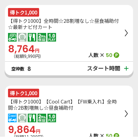
得トク1,000
【得トク1000】全時間☆2B割増なし☆昼食補助付
☆最新ナビ付カート
8,764
円
人数 ×
50
P
（総額9,990円）
スタート時間
8
空枠数
得トク1,000
【得トク1000】【Cool Cart】【FW乗入れ】全時
間☆2B割増無し☆昼食補助付
9,864
円
人数 ×
50
P
（総額11,200円）