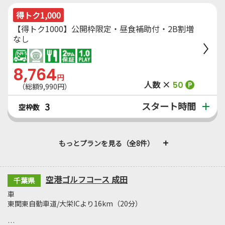
得トク1,000
【得トク1000】公開枠限定・昼食補助付・2B割増
なし
8,764
円
人数 ×
50
P
（総額9,990円）
スタート時間
3
空枠数
もっとプランを見る（全8件）
空港ゴルフコース 成田
千葉県
車
東関東自動車道/大栄ICより16km（20分）
…