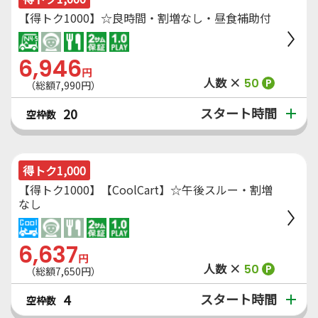
【得トク1000】☆良時間・割増なし・昼食補助付
6,946
円
人数 ×
50
P
（総額7,990円）
スタート時間
20
空枠数
得トク1,000
【得トク1000】【CoolCart】☆午後スルー・割増
なし
6,637
円
人数 ×
50
P
（総額7,650円）
スタート時間
4
空枠数