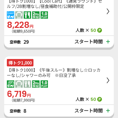
【得トク1000】【Cool Cart】《通常ラウンド》セ
ルフ/2B割増なし/昼食補助付/公開枠限定
8,228
円
人数 ×
50
P
（総額9,650円）
スタート時間
29
空枠数
得トク1,000
【得トク1000】《午後スルー》割増なし☆ロッカ
ーなし/シャワーのみ可 ※日没了承
6,719
円
人数 ×
50
P
（総額7,990円）
スタート時間
8
空枠数