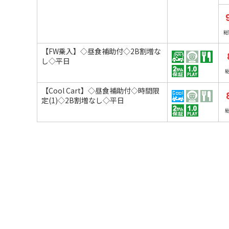
総
【FW乗入】◇昼食補助付◇2B割増な
し◇平日
【Cool Cart】◇昼食補助付◇時間限
定(1)◇2B割増なし◇平日