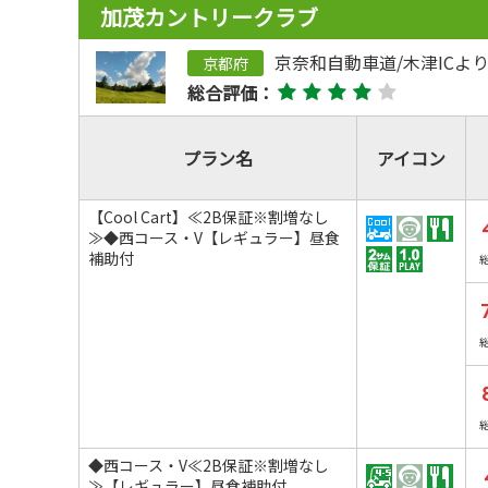
加茂カントリークラブ
京奈和自動車道/木津ICより
京都府
総合評価：
プラン名
アイコン
【Cool Cart】≪2B保証※割増なし
≫◆西コース・V【レギュラー】昼食
補助付
◆西コース・V≪2B保証※割増なし
≫【レギュラー】昼食補助付