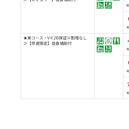
★東コース・V≪2B保証※割増なし
≫【早遅限定】昼食補助付