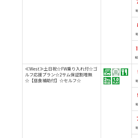
総
≪West≫土日祝☆FW乗り入れ付☆ゴ
ルフ応援プラン☆2サム保証割増無
☆【昼食補助付】☆セルフ☆