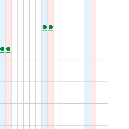
●
●
●
●