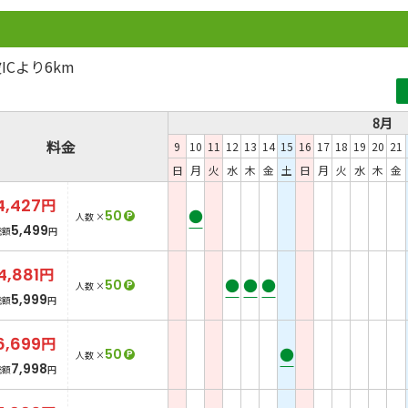
Cより6km
8月
料金
9
10
11
12
13
14
15
16
17
18
19
20
21
日
月
火
水
木
金
土
日
月
火
水
木
金
4,427
円
●
50
P
人数 ×
5,499
総額
円
4,881
円
●
●
●
50
P
人数 ×
5,999
総額
円
6,699
円
●
50
P
人数 ×
7,998
総額
円