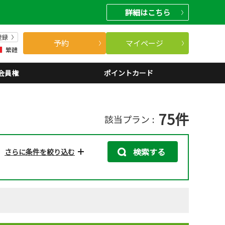
詳細
はこちら
登録
予約
マイページ
繁體
会員権
ポイントカード
75
件
該当プラン
検索する
さらに条件を絞り込む