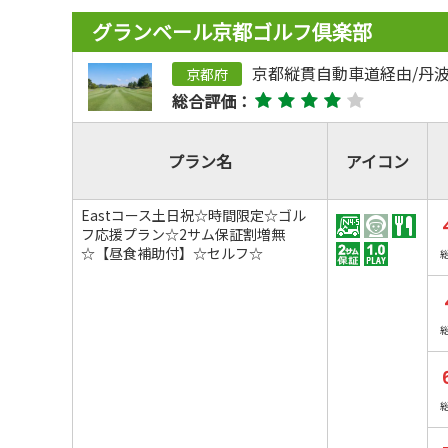
グランベール京都ゴルフ倶楽部
京都縦貫自動車道経由/丹波I
京都府
総合評価：
プラン名
アイコン
Eastコース土日祝☆時間限定☆ゴル
フ応援プラン☆2サム保証割増無
☆【昼食補助付】☆セルフ☆