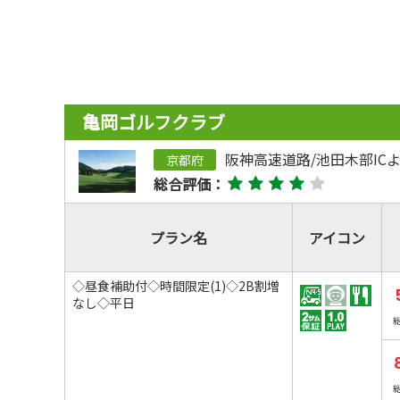
亀岡ゴルフクラブ
阪神高速道路/池田木部ICよ
京都府
総合評価：
プラン名
アイコン
◇昼食補助付◇時間限定(1)◇2B割増
なし◇平日