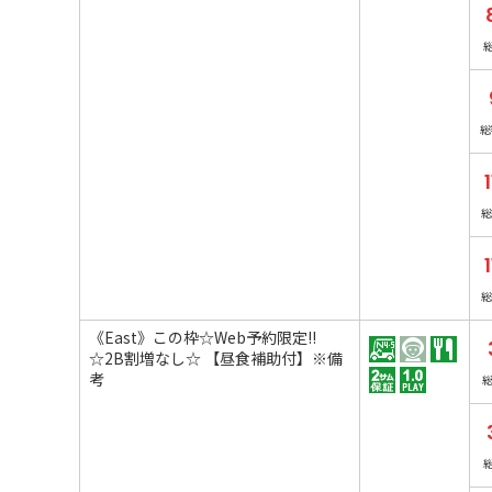
総
総
総
《East》この枠☆Web予約限定!!
☆2B割増なし☆ 【昼食補助付】※備
考