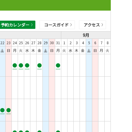
予約カレンダー
コースガイド
アクセス
9月
22
23
24
25
26
27
28
29
30
31
1
2
3
4
5
6
7
8
土
日
月
火
水
木
金
土
日
月
火
水
木
金
土
日
月
火
●
●
●
●
●
●
●