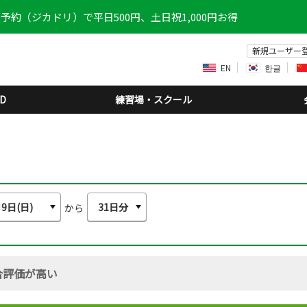
予約（ジカドリ）で平日500円、土日祝1,000円お得
新規ユーザー
EN
한글
D
練習場・スクール
から
合評価が高い