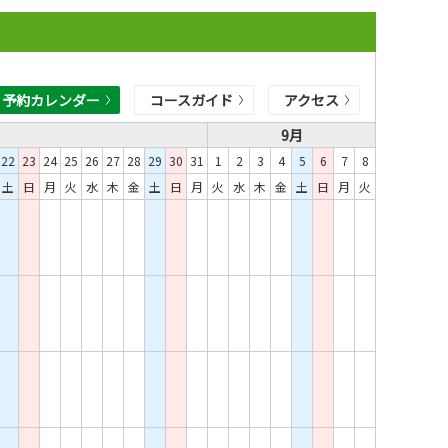
予約カレンダー
コースガイド
アクセス
9月
22
23
24
25
26
27
28
29
30
31
1
2
3
4
5
6
7
8
土
日
月
火
水
木
金
土
日
月
火
水
木
金
土
日
月
火