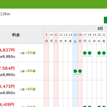
12km
8月
料金
9
10
11
12
13
14
15
16
17
18
19
20
21
日
月
火
水
木
金
土
日
月
火
水
木
金
4,837
円
●
●
●
●
50
P
人数 ×
5,950
総額
円
7,564
円
●
●
50
P
人数 ×
8,950
総額
円
8,473
円
50
P
人数 ×
9,950
総額
円
4,419
円