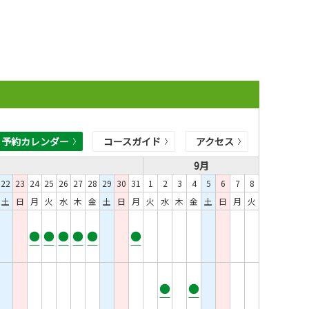
予約カレンダー
コースガイド
アクセス
9月
22
23
24
25
26
27
28
29
30
31
1
2
3
4
5
6
7
8
土
日
月
火
水
木
金
土
日
月
火
水
木
金
土
日
月
火
●
●
●
●
●
●
●
●