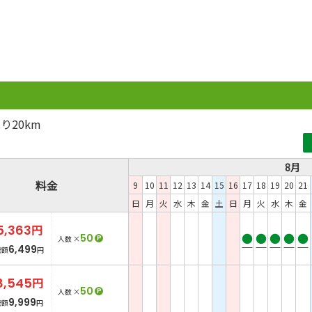
り20km
8月
料金
9
10
11
12
13
14
15
16
17
18
19
20
21
日
月
火
水
木
金
土
日
月
火
水
木
金
5,363
円
●
●
●
●
●
50
P
人数 ×
6,499
総額
円
8,545
円
50
P
人数 ×
9,999
総額
円