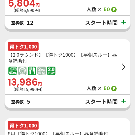
5,804
円
人数 ×
50
P
（総額
6,990
円）
スタート時間
12
空枠数
得トク1,000
【2.0ラウンド】【得トク1000】【早朝スルー】昼
食補助付
13,986
円
人数 ×
50
P
（総額
15,990
円）
スタート時間
5
空枠数
得トク1,000
8月【得トク1000】【早朝スルー】昼食補助付