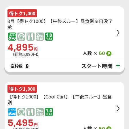
得トク1,000
8月【得トク1000】【午後スルー】昼食別※日没了
承
4,895
円
人数 ×
50
P
（総額
5,990
円）
スタート時間
8
空枠数
得トク1,000
【得トク1000】【Cool Cart】【午後スルー】昼食
別
5,495
円
人数 ×
50
P