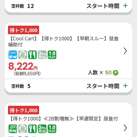
スタート時間
12
空枠数
得トク1,000
【Cool Cart】【得トク1000】【早朝スルー】昼食
補助付
8,222
円
人数 ×
50
P
（総額
9,650
円）
スタート時間
5
空枠数
得トク1,000
【得トク1000】≪2B割増無≫【早遅限定】昼食付