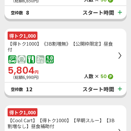
（総額
6,650
円）
スタート時間
8
空枠数
得トク1,000
【得トク1000】《3B割増無》【公開枠限定】昼食
付
5,804
円
人数 ×
50
P
（総額
6,990
円）
スタート時間
12
空枠数
得トク1,000
【Cool Cart】【得トク1000】【早朝スルー】【3B
割増なし】昼食補助付