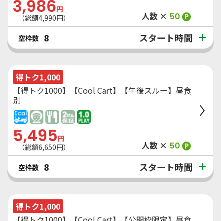
3,986
円
人数 ×
50
P
（総額
4,990
円）
スタート時間
8
空枠数
得トク1,000
【得トク1000】【Cool Cart】【午後スルー】昼食
別
5,495
円
人数 ×
50
P
（総額
6,650
円）
スタート時間
8
空枠数
得トク1,000
【得トク1000】【Cool Cart】【公開枠限定】昼食