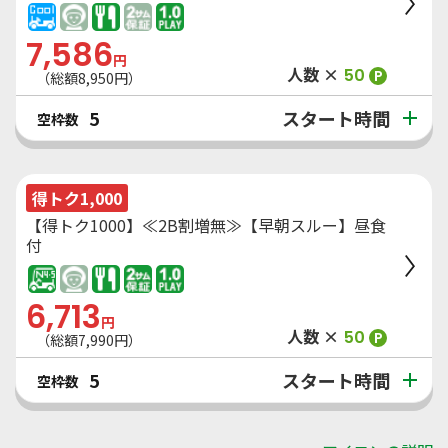
7,586
円
人数 ×
50
P
（総額
8,950
円）
スタート時間
5
空枠数
得トク1,000
【得トク1000】≪2B割増無≫【早朝スルー】昼食
付
6,713
円
人数 ×
50
P
（総額
7,990
円）
スタート時間
5
空枠数