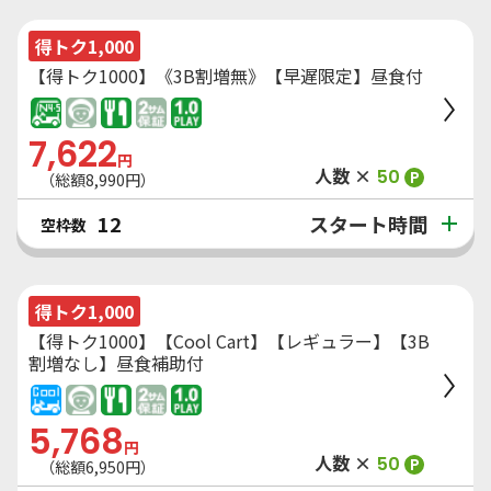
得トク1,000
【得トク1000】《3B割増無》【早遅限定】昼食付
7,622
円
人数 ×
50
P
（総額
8,990
円）
スタート時間
12
空枠数
得トク1,000
【得トク1000】【Cool Cart】【レギュラー】【3B
割増なし】昼食補助付
5,768
円
人数 ×
50
P
（総額
6,950
円）