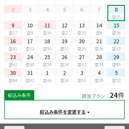
2
3
4
5
6
7
8
空25
9
10
11
12
13
14
15
空17
空9
空10
空2
空15
空6
空36
16
17
18
19
20
21
22
空41
空21
空33
空21
空29
空26
空32
23
24
25
26
27
28
29
空41
空30
空24
空24
空32
空34
空45
30
31
1
2
3
4
5
空44
空42
空49
空36
空51
空29
空32
24
件
絞込み条件
該当プラン：
絞込み条件を変更する