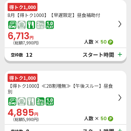
得トク1,000
8月【得トク1000】【早遅限定】昼食補助付
6,713
円
人数 ×
50
P
（総額
7,990
円）
スタート時間
12
空枠数
得トク1,000
【得トク1000】≪2B割増無≫【午後スルー】昼食
別
4,895
円
人数 ×
50
P
（総額
5,990
円）
スタート時間