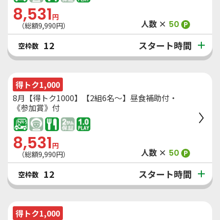
8,531
円
人数 ×
50
P
（総額
9,990
円）
スタート時間
12
空枠数
得トク1,000
8月【得トク1000】【2組6名～】昼食補助付・
《参加賞》付
8,531
円
人数 ×
50
P
（総額
9,990
円）
スタート時間
12
空枠数
得トク1,000