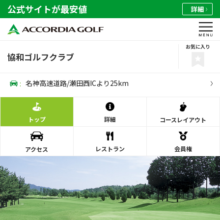
公式サイトが最安値
詳細
お気に入り
協和ゴルフクラブ
:
名神高速道路/瀬田西ICより25km
トップ
詳細
コース
レイアウト
レストラン
会員権
アクセス