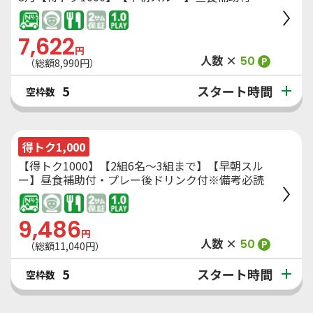
7,622
円
人数 ×
50
P
（総額
8,990
円）
スタート時間
5
空枠数
得トク1,000
【得トク1000】【2組6名～3組まで】【早朝スル
ー】昼食補助付・プレー後ドリンク付※備考必読
9,486
円
人数 ×
50
P
（総額
11,040
円）
スタート時間
5
空枠数