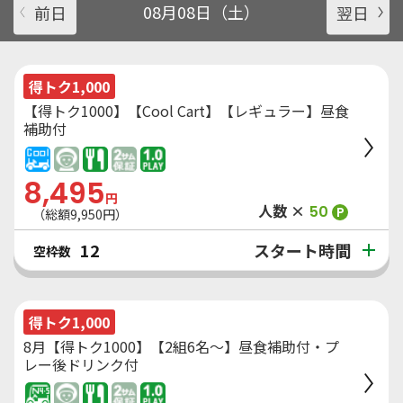
前日
08月08日（土）
翌日
得トク1,000
【得トク1000】【Cool Cart】【レギュラー】昼食
補助付
8,495
円
人数 ×
50
P
（総額
9,950
円）
スタート時間
12
空枠数
得トク1,000
8月【得トク1000】【2組6名～】昼食補助付・プ
レー後ドリンク付