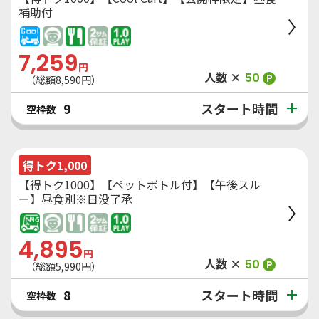
補助付
7,259
円
人数 ×
50
P
（総額
8,590
円）
スタート時間
9
空枠数
得トク1,000
【得トク1000】【ペットボトル付】【午後スル
ー】昼食別※日没了承
4,895
円
人数 ×
50
P
（総額
5,990
円）
スタート時間
8
空枠数