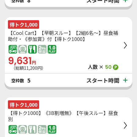
8
空枠数
得トク1,000
【Cool Cart】【早朝スルー】【2組6名～】昼食補
助付・《参加賞》付【得トク1000】
9,631
円
人数 ×
50
P
（総額
11,200
円）
スタート時間
5
空枠数
得トク1,000
【得トク1000】《3B割増無》【午後スルー】昼食
別