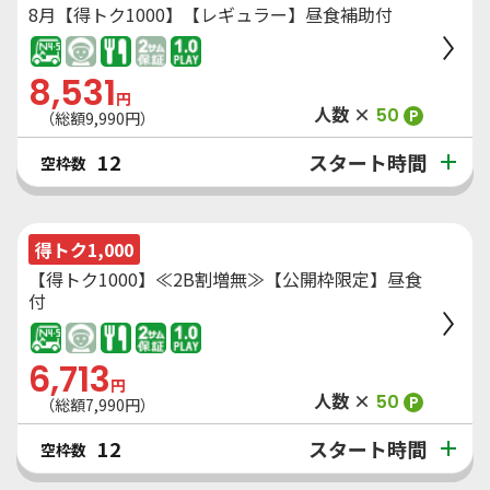
8月【得トク1000】【レギュラー】昼食補助付
8,531
円
人数 ×
50
P
（総額
9,990
円）
スタート時間
12
空枠数
得トク1,000
【得トク1000】≪2B割増無≫【公開枠限定】昼食
付
6,713
円
人数 ×
50
P
（総額
7,990
円）
スタート時間
12
空枠数