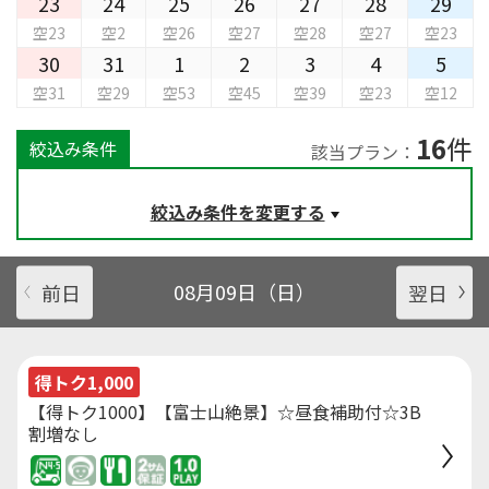
23
24
25
26
27
28
29
空23
空2
空26
空27
空28
空27
空23
30
31
1
2
3
4
5
空31
空29
空53
空45
空39
空23
空12
16
件
絞込み条件
該当プラン：
絞込み条件を変更する
前日
08月09日（日）
翌日
得トク1,000
【得トク1000】【富士山絶景】☆昼食補助付☆3B
割増なし