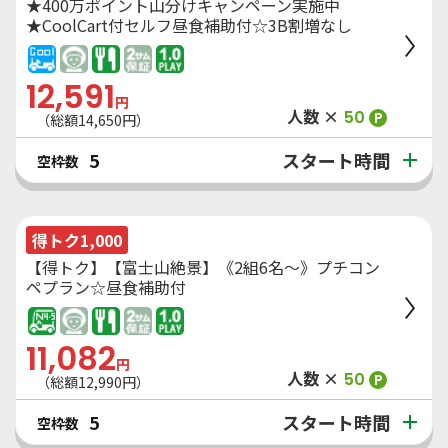
★400万ポイント山分けキャンペーン実施中
★CoolCart付セルフ昼食補助付☆3B割増なし
12,591
円
人数 ×
50
P
（総額
14,650
円）
スタート時間
5
空枠数
得トク1,000
【得トク】【富士山絶景】《2組6名～》プチコン
ペプラン☆昼食補助付
11,082
円
人数 ×
50
P
（総額
12,990
円）
スタート時間
5
空枠数