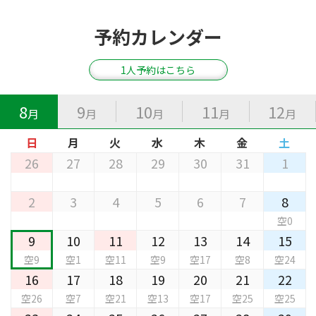
予約カレンダー
1人予約はこちら
8
9
10
11
12
月
月
月
月
月
日
月
火
水
木
金
土
26
27
28
29
30
31
1
2
3
4
5
6
7
8
空0
9
10
11
12
13
14
15
空9
空1
空11
空9
空17
空8
空24
16
17
18
19
20
21
22
空26
空7
空21
空13
空17
空25
空25