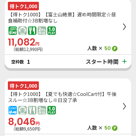
得トク1,000
【得トク1000】【富士山絶景】遅め時間限定☆昼
食補助付☆3B割増なし
11,082
円
人数 ×
50
P
（総額
12,990
円）
スタート時間
1
空枠数
得トク1,000
【得トク1000】【夏でも快適☆CoolCart付】午後
スルー☆3B割増なし※日没了承
8,046
円
人数 ×
50
P
（総額
9,650
円）