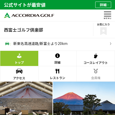
公式サイトが最安値
詳細
お気に入り
西富士ゴルフ倶楽部
:
新東名高速道路/新富士より20km
トップ
詳細
コース
レイアウト
レストラン
会員権
アクセス