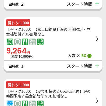
スタート時間
2
空枠数
得トク1,000
【得トク1000】【富士山絶景】遅め時間限定・昼
食補助付☆3B割増なし
9,264
円
人数 ×
50
P
（総額
10,990
円）
スタート時間
3
空枠数
得トク1,000
【得トク1000】【夏でも快適☆CoolCart付】遅め
時間限定☆昼食補助付☆3B割増なし