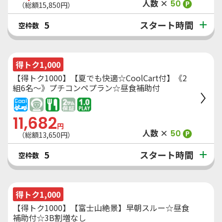
人数 ×
50
P
（総額
15,850
円）
スタート時間
5
空枠数
得トク1,000
【得トク1000】【夏でも快適☆CoolCart付】《2
組6名～》プチコンペプラン☆昼食補助付
11,682
円
人数 ×
50
P
（総額
13,650
円）
スタート時間
5
空枠数
得トク1,000
【得トク1000】【富士山絶景】早朝スルー☆昼食
補助付☆3B割増なし