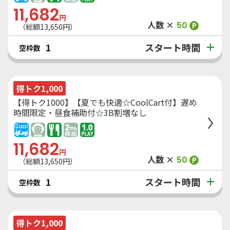
11,682
円
人数 ×
50
P
（総額
13,650
円）
スタート時間
1
空枠数
得トク1,000
【得トク1000】【夏でも快適☆CoolCart付】遅め
時間限定・昼食補助付☆3B割増なし
11,682
円
人数 ×
50
P
（総額
13,650
円）
スタート時間
1
空枠数
得トク1,000