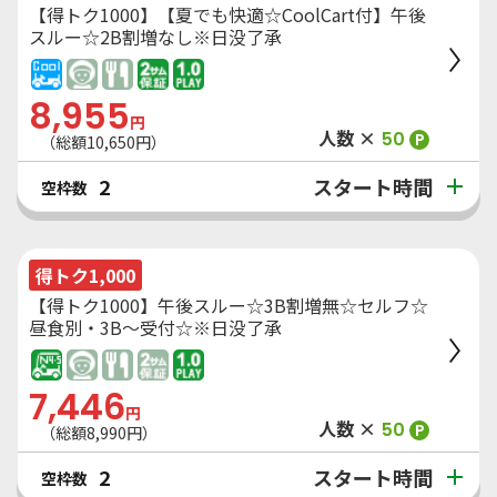
【得トク1000】【夏でも快適☆CoolCart付】午後
スルー☆2B割増なし※日没了承
8,955
円
人数 ×
50
P
（総額
10,650
円）
スタート時間
2
空枠数
得トク1,000
【得トク1000】午後スルー☆3B割増無☆セルフ☆
昼食別・3B～受付☆※日没了承
7,446
円
人数 ×
50
P
（総額
8,990
円）
スタート時間
2
空枠数