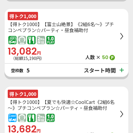
得トク1,000
【得トク1000】【富士山絶景】《2組6名～》プチ
コンペプラン☆パーティ・昼食補助付
13,082
円
人数 ×
50
P
（総額
15,190
円）
スタート時間
5
空枠数
得トク1,000
【得トク1000】【夏でも快適☆CoolCart《2組6名
～》プチコンペプラン☆パーティ・昼食補助付
13,682
円