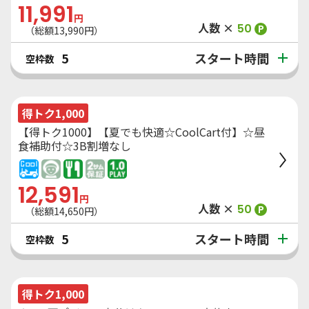
11,991
円
人数 ×
50
P
（総額
13,990
円）
スタート時間
5
空枠数
得トク1,000
【得トク1000】【夏でも快適☆CoolCart付】☆昼
食補助付☆3B割増なし
12,591
円
人数 ×
50
P
（総額
14,650
円）
スタート時間
5
空枠数
得トク1,000