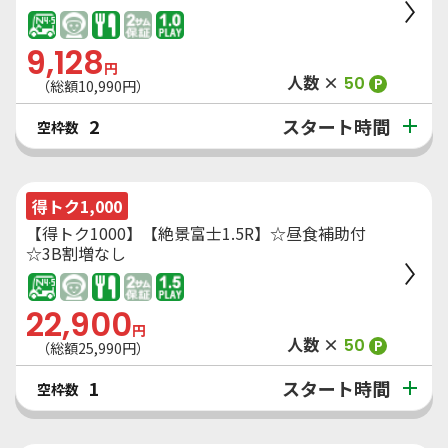
9,128
円
人数 ×
50
P
（総額
10,990
円）
スタート時間
2
空枠数
得トク1,000
【得トク1000】【絶景富士1.5R】☆昼食補助付
☆3B割増なし
22,900
円
人数 ×
50
P
（総額
25,990
円）
スタート時間
1
空枠数