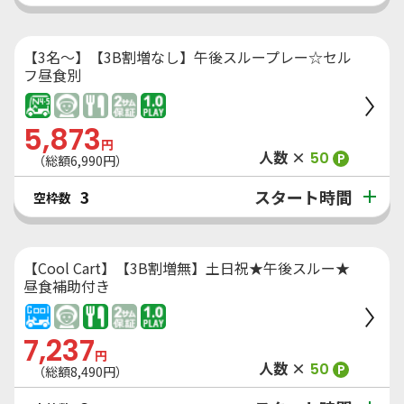
【3名～】【3B割増なし】午後スループレー☆セル
フ昼食別
5,873
円
人数 ×
50
P
（総額
6,990
円）
スタート時間
3
空枠数
【Cool Cart】【3B割増無】土日祝★午後スルー★
昼食補助付き
7,237
円
人数 ×
50
P
（総額
8,490
円）