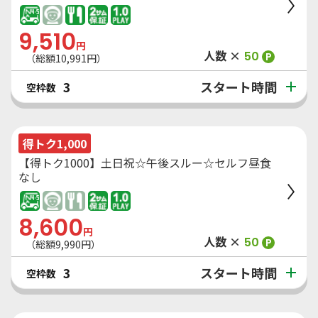
9,510
円
人数 ×
50
P
（総額
10,991
円）
スタート時間
3
空枠数
得トク1,000
【得トク1000】土日祝☆午後スルー☆セルフ昼食
なし
8,600
円
人数 ×
50
P
（総額
9,990
円）
スタート時間
3
空枠数