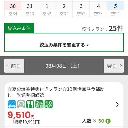
30
31
1
2
3
4
5
空34
空43
空52
空37
空52
空28
空24
25
件
絞込み条件
該当プラン：
絞込み条件を変更する
前日
08月08日（土）
翌日
☆夏の爆裂特典付きプラン☆3B割増無昼食補助
付 ※備考欄必読
9,510
円
人数 ×
50
P
（総額
10,991
円）