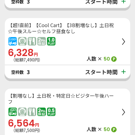
スタート時間
3
空枠数
【超!直前】【Cool Cart】【3B割増なし】土日祝
☆午後スルー☆セルフ昼食なし
6,328
円
人数 ×
50
P
（総額
7,490
円）
スタート時間
3
空枠数
【割増なし】土日祝・特定日☆ビジター午後ハー
フ
6,564
円
人数 ×
50
P
（総額
7,500
円）