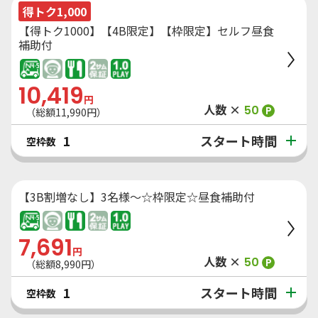
得トク1,000
【得トク1000】【4B限定】【枠限定】セルフ昼食
補助付
10,419
円
人数 ×
50
P
（総額
11,990
円）
スタート時間
1
空枠数
【3B割増なし】3名様～☆枠限定☆昼食補助付
7,691
円
人数 ×
50
P
（総額
8,990
円）
スタート時間
1
空枠数