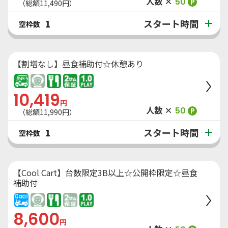
人数 ×
50
P
（総額
11,490
円）
スタート時間
1
空枠数
【割増なし】昼食補助付☆休憩あり
10,419
円
人数 ×
50
P
（総額
11,990
円）
スタート時間
1
空枠数
【Cool Cart】台数限定3B以上☆公開枠限定☆昼食
補助付
8,600
円