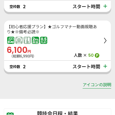
スタート時間
2
空枠数
【初心者応援プラン】★ゴルフマナー動画視聴あ
り★※備考必読※​
6,100
円
人数 ×
50
P
（総額
6,990
円）
スタート時間
2
空枠数
アイコンの説明
競技会日程・結果