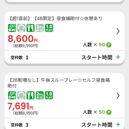
【超!直前】【4B限定】昼食補助付☆休憩あり
8,600
円
人数 ×
50
P
（総額
9,990
円）
スタート時間
1
空枠数
【2B割増なし】午後スループレー☆セルフ昼食補
助付
7,691
円
人数 ×
50
P
（総額
8,990
円）
スタート時間
3
空枠数