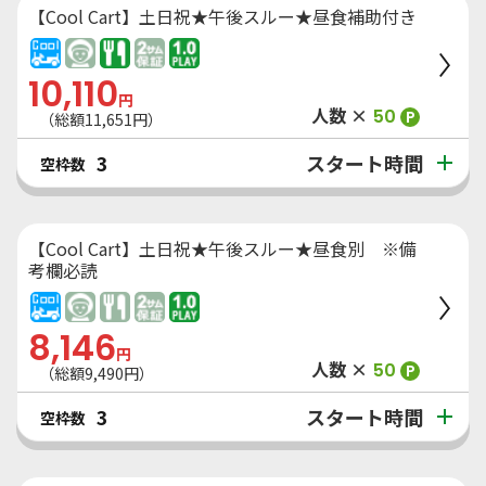
【Cool Cart】土日祝★午後スルー★昼食補助付き
10,110
円
人数 ×
50
P
（総額
11,651
円）
スタート時間
3
空枠数
【Cool Cart】土日祝★午後スルー★昼食別 ※備
考欄必読
8,146
円
人数 ×
50
P
（総額
9,490
円）
スタート時間
3
空枠数