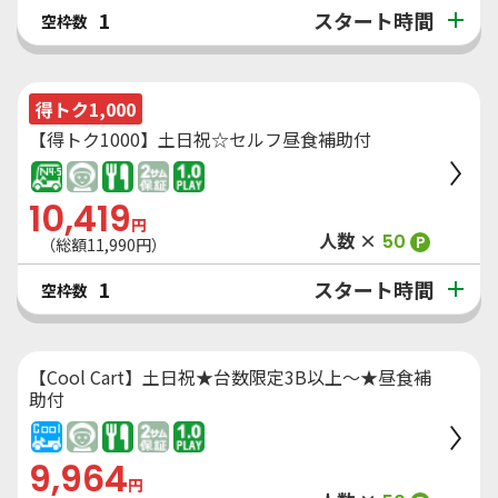
スタート時間
1
空枠数
得トク1,000
【得トク1000】土日祝☆セルフ昼食補助付
10,419
円
人数 ×
50
P
（総額
11,990
円）
スタート時間
1
空枠数
【Cool Cart】土日祝★台数限定3B以上～★昼食補
助付
9,964
円