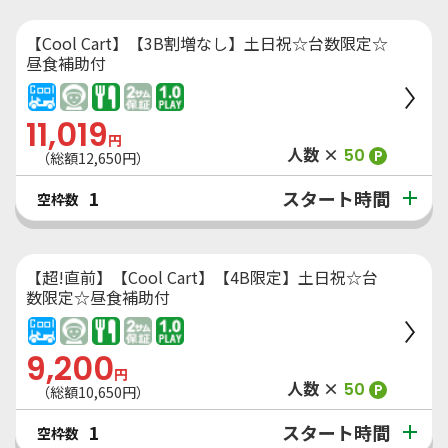
【Cool Cart】【3B割増なし】土日祝☆台数限定☆
昼食補助付
11,019
円
人数 ×
50
P
（総額
12,650
円）
スタート時間
1
空枠数
【超!直前】【Cool Cart】【4B限定】土日祝☆台
数限定☆昼食補助付
9,200
円
人数 ×
50
P
（総額
10,650
円）
スタート時間
1
空枠数