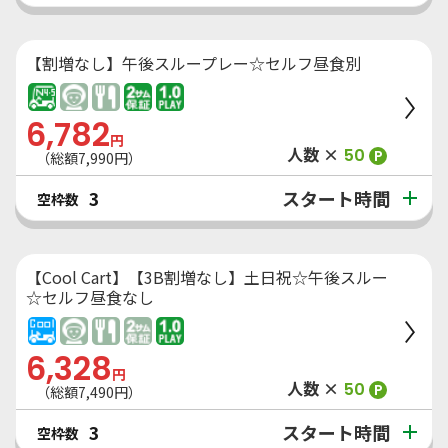
【割増なし】午後スループレー☆セルフ昼食別
6,782
円
人数 ×
50
P
（総額
7,990
円）
スタート時間
3
空枠数
【Cool Cart】【3B割増なし】土日祝☆午後スルー
☆セルフ昼食なし
6,328
円
人数 ×
50
P
（総額
7,490
円）
スタート時間
3
空枠数