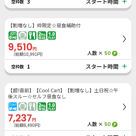
スタート時間
3
空枠数
【割増なし】枠限定☆昼食補助付
9,510
円
人数 ×
50
P
（総額
10,991
円）
スタート時間
1
空枠数
【超!直前】【Cool Cart】【割増なし】土日祝☆午
後スルー☆セルフ昼食なし
7,237
円
人数 ×
50
P
（総額
8,490
円）