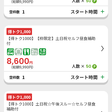
人数 ×
50
P
（総額
9,990
円）
スタート時間
1
空枠数
得トク1,000
【得トク1000】【枠限定】土日祝セルフ昼食補助
付
8,600
円
人数 ×
50
P
（総額
9,990
円）
スタート時間
1
空枠数
得トク1,000
【得トク1000】土日祝☆午後スルー☆セルフ昼食
補助付