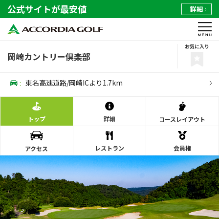
公式サイトが最安値
詳細
お気に入り
岡崎カントリー倶楽部
:
東名高速道路/岡崎ICより1.7km
トップ
詳細
コース
レイアウト
レストラン
会員権
アクセス